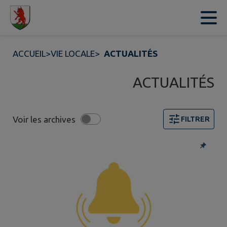
Contenu
Menu
Recherche
Pied de page
ACCUEIL
>
VIE LOCALE
>
ACTUALITÉS
ACTUALITÉS
Voir les archives
FILTRER
4 actualités trouvées. Filtre sélectionné : Alertes.