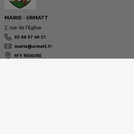
MAIRIE - URMATT
2, rue de l'Eglise
03 88 97 40 21
mairie@urmatt.fr
M'Y RENDRE
www.mairie-urmatt.fr
HORAIRES MAIRIE
LU-MA-ME-VE : 09H00-12H00
JE : 09H00-12H00/14H00-17H00
AGENCE POSTALE