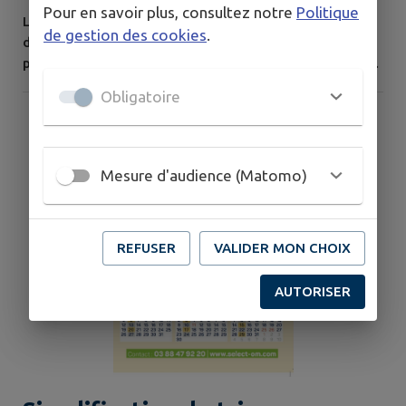
Pour en savoir plus, consultez notre
Politique
L'agence Postale Communale d'Urmatt sera en congés
de gestion des cookies
.
du 03 au 22 août 2026. Durant cette période vous
pouvez vous rendre à l'agence Postale la plus proche
située à Lutzelhouse.
Obligatoire
Mesure d'audience (Matomo)
REFUSER
VALIDER MON CHOIX
AUTORISER