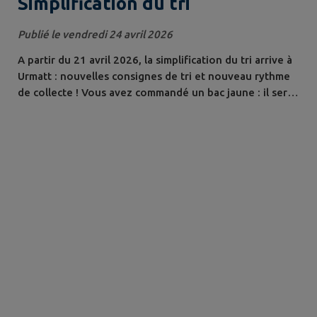
Simplification du tri
Publié le vendredi 24 avril 2026
A partir du 21 avril 2026, la simplification du tri arrive à
Urmatt : nouvelles consignes de tri et nouveau rythme
de collecte ! Vous avez commandé un bac jaune : il sera
livré à votre domicile à partir du 7 avril. Votre présence
n'est pas nécessaire, le bac sera déposé directement
devant chez vous. Vous n'avez pas encore commandé
de bac jaune : il est encore possible de le faire en ligne.
A...