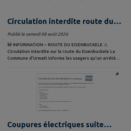
Circulation interdite route du
Eisenbuckele
Publié le samedi 08 août 2026
🚧 INFORMATION – ROUTE DU EISENBUCKELE ⚠️
Circulation interdite sur la route du Eisenbuckele La
Commune d’Urmatt informe les usagers qu’un arrêté
municipal interdit la circulation de tous les véhicules à
moteur dans les deux sens sur la route du Eisenbuckele
: 📍 à partir de son intersection avec la D392 jusqu’au
n°36A de la rue du Sperl à Lutzelhouse. Cette mesure a
été prise en raison du...
Coupures électriques suite