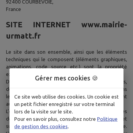
92400 COURBEVOIE,
France
SITE INTERNET
www.mairie-
urmatt.fr
Le site dans son ensemble, ainsi que les éléments
techniques qui le composent (éléments graphiques,
animations, code source etc.) sont la propriété
exclusive de la société IntraMuros SAS.
Gérer mes cookies 🍪
De plus, les textes, images, photographies,
documents, ainsi que toutes œuvres intégrées dans
le site sont la propriété de la Mairie ou de tiers ayant
Ce site web utilise des cookies. Un cookie est
autorisé la Mairie à les utiliser.
un petit fichier enregistré sur votre terminal
L’ensemble de ces éléments constituent des œuvres
lors de la visite sur le site.
de l'esprit protégées par les articles L.111-1 et
Pour en savoir plus, consultez notre
Politique
suivants du Code de la propriété intellectuelle.
de gestion des cookies
.