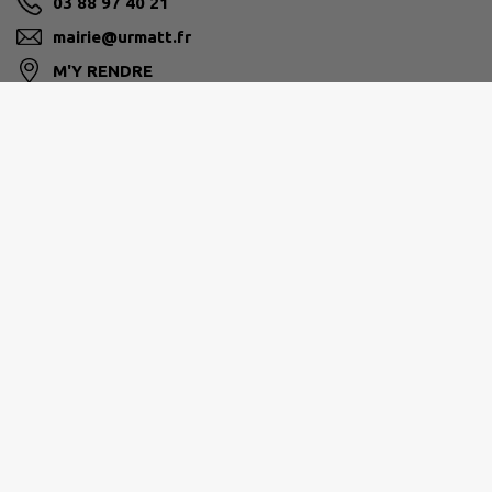
03 88 97 40 21
mairie@urmatt.fr
M'Y RENDRE
www.mairie-urmatt.fr
HORAIRES MAIRIE
LU-MA-ME-VE : 09H00-12H00
JE : 09H00-12H00/14H00-17H00
AGENCE POSTALE
LU-MA-ME-JE-VE-SA : 09H00-12H00