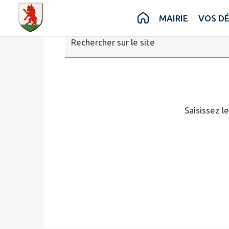
Contenu
Menu
Recherche
Pied de page
MAIRIE
VOS D
Rechercher sur le site
Saisissez l