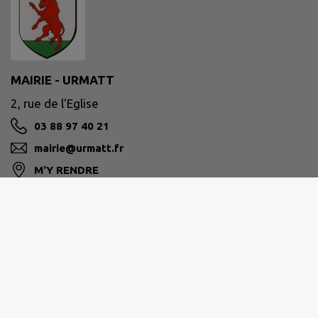
MAIRIE - URMATT
2, rue de l'Eglise
03 88 97 40 21
mairie@urmatt.fr
M'Y RENDRE
www.mairie-urmatt.fr
HORAIRES MAIRIE
LU-MA-ME-VE : 09H00-12H00