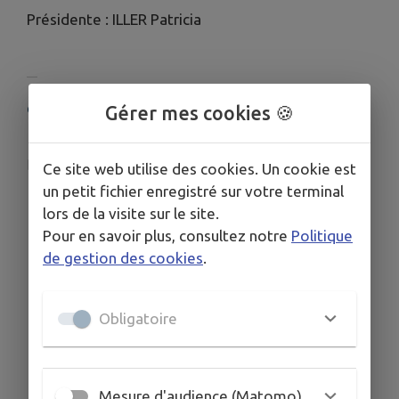
Présidente : ILLER Patricia
COORDONNÉES
Gérer mes cookies 🍪
2 Rue de l'Eau, Urmatt
apeurmatt@gmail.com
Ce site web utilise des cookies. Un cookie est
un petit fichier enregistré sur votre terminal
06 30 25 68 45
lors de la visite sur le site.
Pour en savoir plus, consultez notre
Politique
de gestion des cookies
.
Obligatoire
Mesure d'audience (Matomo)