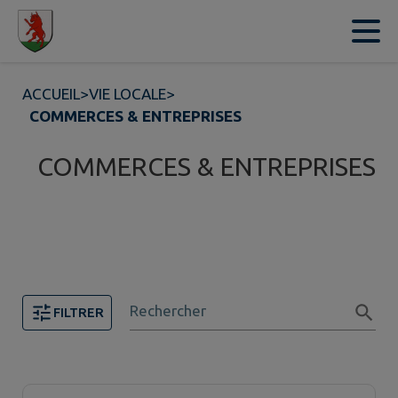
Contenu
Menu
Recherche
Pied de page
ACCUEIL
>
VIE LOCALE
>
COMMERCES & ENTREPRISES
COMMERCES & ENTREPRISES
Rechercher
FILTRER
Page 1. 20 commerce sur 32 affichées sur cette page.