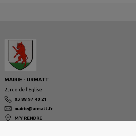
MAIRIE - URMATT
2, rue de l'Eglise
03 88 97 40 21
mairie@urmatt.fr
M'Y RENDRE
www.mairie-urmatt.fr