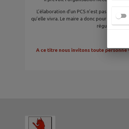
L’élaboration d’un PCS n’est pas un abou
qu’elle vivra. Le maire a donc pour responsab
régulière des 
Le 
A ce titre nous invitons toute personne