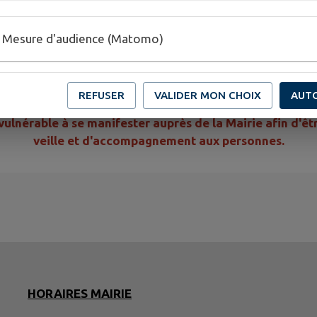
tissement, mais la naissance d’une organisation qui doit é
Mesure d'audience (Matomo)
ilité de maintenir l’opérationnalité du PCS de sa commune. 
documents PCS, sachant que le délai de révision ne peut ex
PCS est actuellement en cours de révision et d'ajustem
REFUSER
VALIDER MON CHOIX
AUT
 vulnérable à se manifester auprès de la Mairie afin d'ê
veille et d'accompagnement aux personnes.
HORAIRES MAIRIE