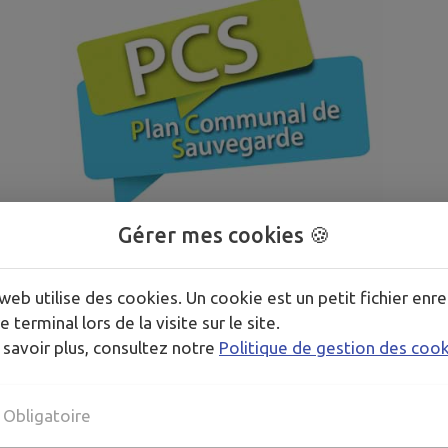
Gérer mes cookies 🍪
est un outil réalisé à l’échelle communale, sous la responsab
u risque (élus, agents municipaux, bénévoles, entreprise
web utilise des cookies. Un cookie est un petit fichier enre
es
ou
sanitaires
. Il a pour objectif l’information
préventive
e
e terminal lors de la visite sur le site.
 savoir plus, consultez notre
Politique de gestion des coo
lités
et des
risques
(présents et à venir, par exemple liés 
partemental sur les
risques majeurs
établi par le
préfet
du 
(communaux ou privés) sur la commune.
Obligatoire
r assurer l’alerte, l’information, la protection et le soutie