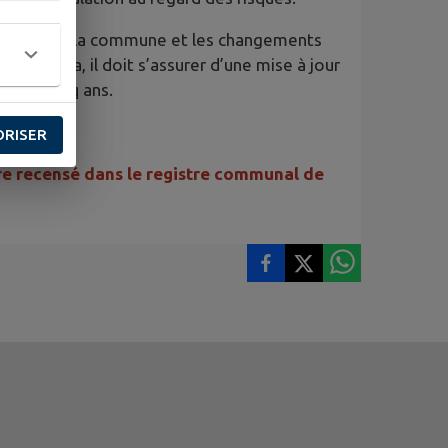
voluer avec la commune et les changements
Pour cela, il doit s’assurer d’une mise à jour
céder cinq ans.
ent.
ORISER
tre recensé dans le registre communal de