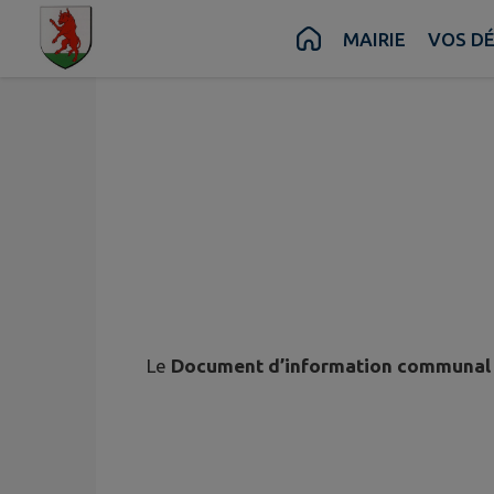
Contenu
Menu
Recherche
Pied de page
MAIRIE
VOS D
Le
Document d’information communal s