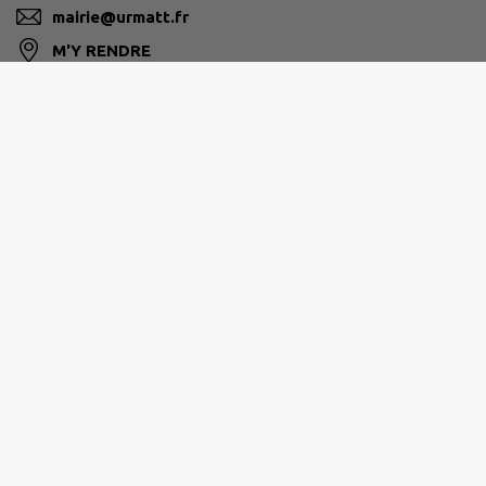
mairie@urmatt.fr
M'Y RENDRE
www.mairie-urmatt.fr
HORAIRES MAIRIE
LU-MA-ME-VE : 09H00-12H00
JE : 09H00-12H00/14H00-17H00
AGENCE POSTALE
LU-MA-ME-JE-VE-SA : 09H00-12H00
Site réalisé par
IntraMuros SAS
|
Mentions légales