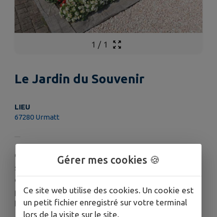
1
/
1
Le Jardin du Souvenir
LIEU
67280 Urmatt
Ce cimetière qui existait probablement au 18e
Gérer mes cookies 🍪
siècle, les plus anciennes stèles conservées et
encastrées dans les murs, remontent aux
Ce site web utilise des cookies. Un cookie est
premières décennies de ce siècle. Il entourait
un petit fichier enregistré sur votre terminal
l'ancienne église Sainte-Croix, qui fut paroisse
lors de la visite sur le site.
autonome à partir de 1802. L'église avait