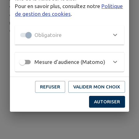
Pour en savoir plus, consultez notre
Politique
vraisemblablement été reconstruite au 18e siècle
de gestion des cookies
.
et remplaçait un édifice plus ancien. La première
mention d'une chapelle remonte à 1290. Ce jardin
ouvert au public a été rénové en 2021.
Obligatoire
Mesure d'audience (Matomo)
REFUSER
VALIDER MON CHOIX
AUTORISER