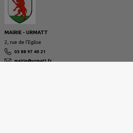
MAIRIE - URMATT
2, rue de l'Eglise
03 88 97 40 21
mairie@urmatt.fr
M'Y RENDRE
www.mairie-urmatt.fr
HORAIRES MAIRIE
LU-MA-ME-VE : 09H00-12H00
JE : 09H00-12H00/14H00-17H00