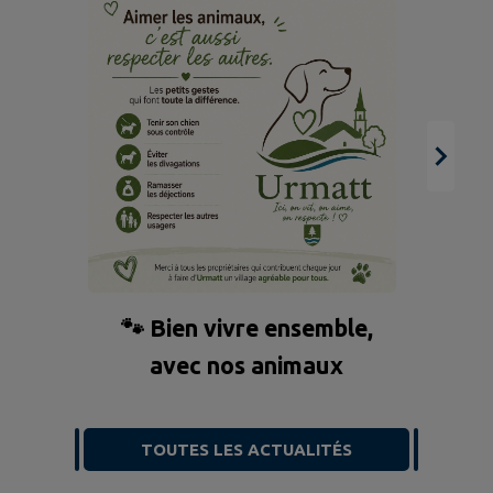
concernés sont rue des
Lossen et rue de
l'Eimerbach. Prévoir en
moyenne 1h30 par coupure.
Merci pour votre
compréhension. Strasbourg
Électricité Réseau reste à
votre disposition au
03.88.18.79.41
🐾 Bien vivre ensemble,
avec nos animaux
TOUTES LES ACTUALITÉS