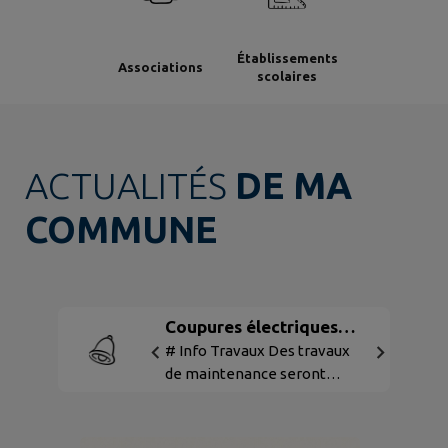
Établissements
Associations
scolaires
ACTUALITÉS
DE MA
COMMUNE
Coupures électriques
suite Travaux
# Info Travaux Des travaux
de maintenance seront
réalisés le 10 août 2026 dans
la tranche horaire 8h - 16h.
Les principaux secteurs